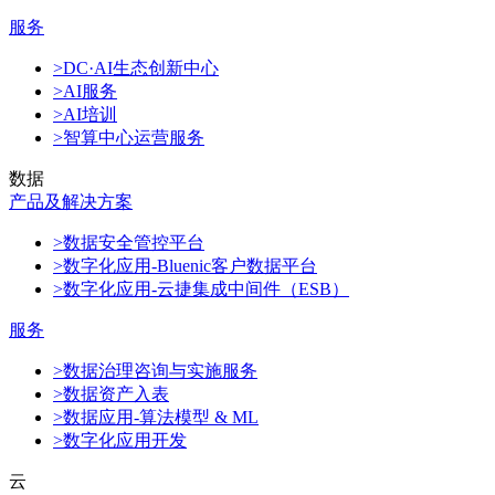
服务
>DC·AI生态创新中心
>AI服务
>AI培训
>智算中心运营服务
数据
产品及解决方案
>数据安全管控平台
>数字化应用-Bluenic客户数据平台
>数字化应用-云捷集成中间件（ESB）
服务
>数据治理咨询与实施服务
>数据资产入表
>数据应用-算法模型 & ML
>数字化应用开发
云