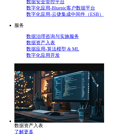
数据安全管控平台
数字化应用-Bluenic客户数据平台
数字化应用-云捷集成中间件（ESB）
服务
数据治理咨询与实施服务
数据资产入表
数据应用-算法模型 & ML
数字化应用开发
数据资产入表
了解更多